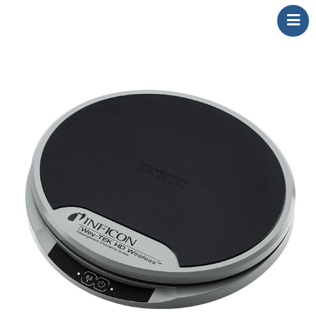
AHETEST Ltda.
Home
Sobre INFICON
Aplicações
Detectores de vazamentos
Service Tools
Contato
Artigos