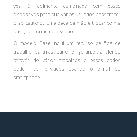
vez, é facilmente combinada com esses
dispositivos para que vários usuários possam ter
o aplicativo ou uma peça de mão e trocar com a
base, conforme necessário.
O modelo Base inclui um recurso de "log de
trabalho" para rastrear o refrigerante transferido
através de vários trabalhos e esses dados
podem ser enviados usando o e-mail do
smartphone.